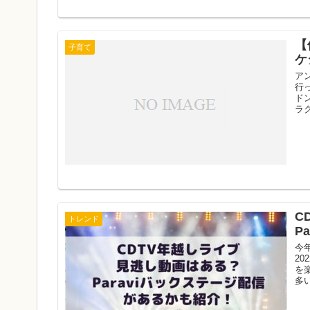
【
子育て
ケ
ア
行
ド
ラ
C
トレンド
P
今
2
を
多い