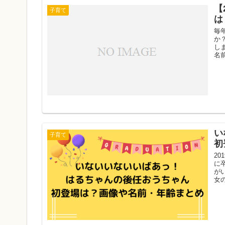
【
子育て
は
毎
か
し
名前
い
子育て
初
2
に
が
女の