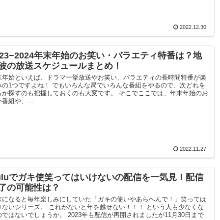
2022.12.30
023−2024年末年始のお笑い・バラエティ特番は？地
波の放送スケジュールまとめ！
末年始といえば、ドラマ一挙放送やお笑い、バラエティの長時間特番が楽
みの1つですよね！ でもいろんな局でいろんな番組をやるので、次どれを
るか探すのも把握しておくのも大変です。 そこでここでは、年末年始のお
番組や、...
2022.11.27
uluでガキ使笑ってはいけないの配信を一気見！配信
了の可能性は？
末になると毎年楽しみにしていた「ガキの使いやあらへんで！」笑っては
けないシリーズ。 これがないと年を越せない！！！ という人も少なくな
のではないでしょうか。 2023年も配信が再開されましたが11月30日まで