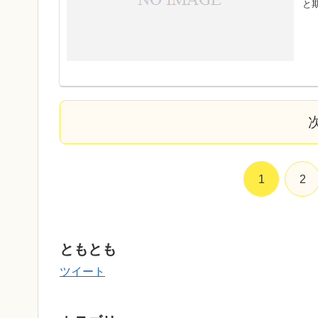
と期
1
2
ともとも
ツイート