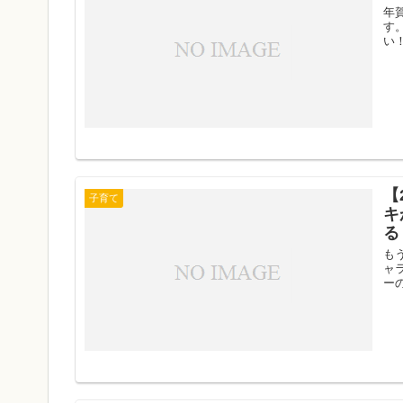
年
す
い
【
子育て
キ
る
も
ャ
ー