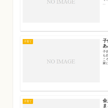
...
子
子育て
あ
子
も
こ
家に
会
子育て
ま