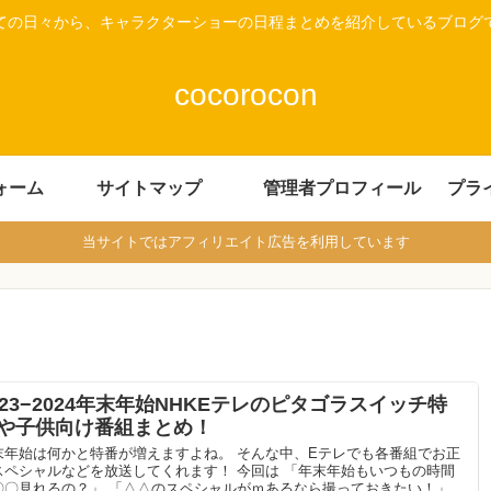
ての日々から、キャラクターショーの日程まとめを紹介しているブログ
cocorocon
ォーム
サイトマップ
管理者プロフィール
プラ
当サイトではアフィリエイト広告を利用しています
023−2024年末年始NHKEテレのピタゴラスイッチ特
や子供向け番組まとめ！
末年始は何かと特番が増えますよね。 そんな中、Eテレでも各番組でお正
スペシャルなどを放送してくれます！ 今回は 「年末年始もいつもの時間
〇〇見れるの？」 「△△のスペシャルがｍあるなら撮っておきたい！」