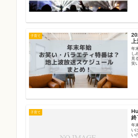
2
子育て
上
年
し
見
笑い
H
子育て
終
年
い
い