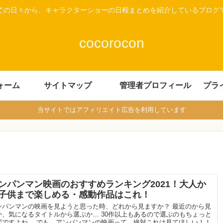
ての日々から、キャラクターショーの日程まとめを紹介しているブログ
cocorocon
ォーム
サイトマップ
管理者プロフィール
プラ
当サイトではアフィリエイト広告を利用しています
ンパンマン映画のおすすめランキング2021！大人か
子供まで楽しめる・感動作品はこれ！
ンパンマンの映画を見ようと思った時、どれから見ますか？ 最近のから見
か、気になるタイトルから選ぶか… 30作以上もあるので選ぶのもちょっと
変ですよね。 でも、アンパンマンの映画って、絶対これは見てほしい！！