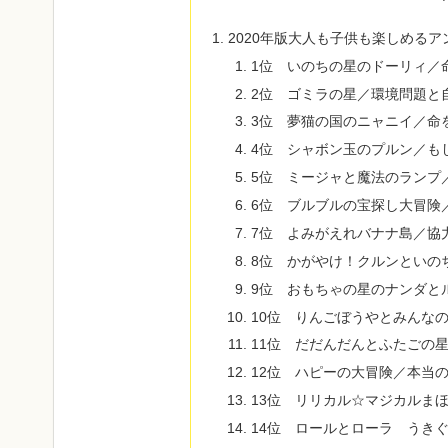
2020年版大人も子供も楽しめる
1位 いのちの星のドーリィ／
2位 ゴミラの星／環境問題と
3位 夢猫の国のニャニイ／命
4位 シャボン玉のプルン／も
5位 ミージャと魔法のランプ
6位 ブルブルの宝探し大冒険
7位 よみがえれバナナ島／協
8位 かがやけ！クルンといの
9位 おもちゃの星のナンダと
10位 りんごぼうやとみんな
11位 だだんだんとふたごの
12位 ハピーの大冒険／本当
13位 リリカル☆マジカルま
14位 ロールとローラ うき