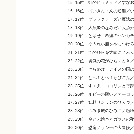
15位 虹のピラミッド／すな
16位 ばいきんまんの逆襲／
17位 ブラックノーズと魔法
18位 人魚姫のなみだ／人魚
19位 とばせ！希望のハンカ
20位 ゆうれい船をやっつけ
21位 てのひらを太陽に／み
22位 勇気の花がひらくとき
23位 きらめけ！アイスの国
24位 とべ！とべ！ちびごん
25位 すくえ！ココリンと奇
26位 ルビーの願い／オーロ
27位 妖精リンリンのひみつ
28位 つみき城のひみつ／喧
29位 空とぶ絵本とガラスの
30位 恐竜ノッシーの大冒険