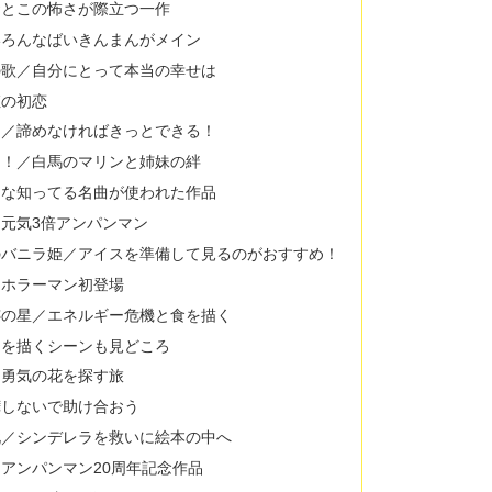
おとこの怖さが際立つ一作
いろんなばいきんまんがメイン
の歌／自分にとって本当の幸せは
姫の初恋
チ／諦めなければきっとできる！
ろ！／白馬のマリンと姉妹の絆
んな知ってる名曲が使われた作品
／元気3倍アンパンマン
のバニラ姫／アイスを準備して見るのがおすすめ！
／ホラーマン初登場
跡の星／エネルギー危機と食を描く
ラを描くシーンも見どころ
／勇気の花を探す旅
嘩しないで助け合おう
靴／シンデレラを救いに絵本の中へ
／アンパンマン20周年記念作品