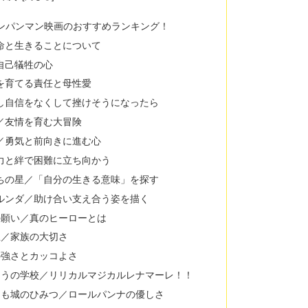
アンパンマン映画のおすすめランキング！
命と生きることについて
自己犠牲の心
を育てる責任と母性愛
し自信をなくして挫けそうになったら
／友情を育む大冒険
／勇気と前向きに進む心
力と絆で困難に立ち向かう
ちの星／「自分の生きる意味」を探す
ルンダ／助け合い支え合う姿を描く
の願い／真のヒーローとは
星／家族の大切さ
の強さとカッコよさ
ほうの学校／リリカルマジカルレナマーレ！！
ぐも城のひみつ／ロールパンナの優しさ