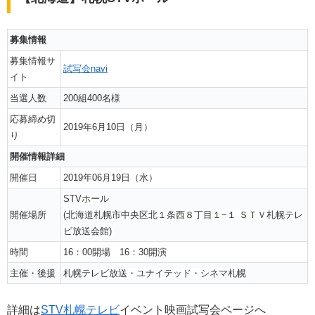
募集情報
募集情報サ
試写会navi
イト
当選人数
200組400名様
応募締め切
2019年6月10日（月）
り
開催情報詳細
開催日
2019年06月19日（水）
STVホール
開催場所
(北海道札幌市中央区北１条西８丁目１−１ ＳＴＶ札幌テレ
ビ放送会館)
時間
16：00開場 16：30開演
主催・後援
札幌テレビ放送・ユナイテッド・シネマ札幌
詳細は
STV札幌テレビ
イベント映画試写会ページへ