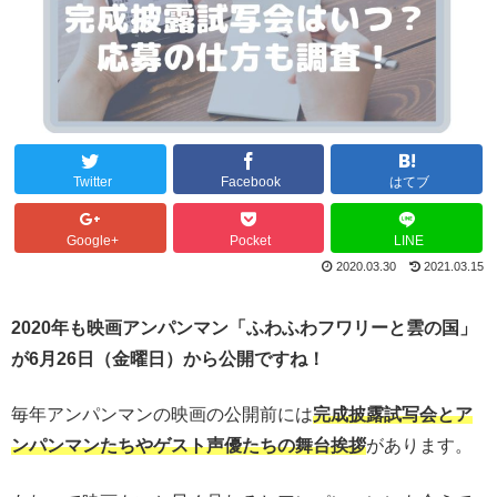
Twitter
Facebook
はてブ
Google+
Pocket
LINE
2020.03.30
2021.03.15
2020年も映画アンパンマン「ふわふわフワリーと雲の国」
が6月26日（金曜日）から公開ですね！
毎年アンパンマンの映画の公開前には
完成披露試写会とア
ンパンマンたちやゲスト声優たちの舞台挨拶
があります。