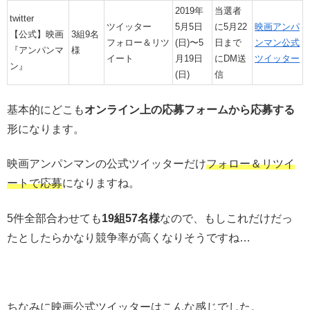
2019年
当選者
twitter
ツイッター
5月5日
に5月22
映画アンパ
【公式】映画
3組9名
フォロー＆リツ
(日)〜5
日まで
ンマン公式
『アンパンマ
様
イート
月19日
にDM送
ツイッター
ン』
(日)
信
基本的にどこも
オンライン上の応募フォームから応募する
形になります。
映画アンパンマンの公式ツイッターだけ
フォロー＆リツイ
ートで応募
になりますね。
5件全部合わせても
19組57名様
なので、もしこれだけだっ
たとしたらかなり競争率が高くなりそうですね…
ちなみに映画公式ツイッターはこんな感じでした。