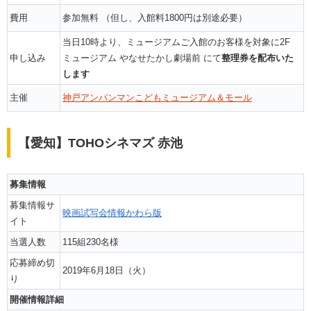
費用
参加無料 （但し、入館料1800円は別途必要）
当日10時より、ミュージアムご入館のお客様を対象に2F
申し込み
ミュージアム やなせたかし劇場前 にて
整理券を配布いた
します
主催
神戸アンパンマンこどもミュージアム＆モール
【愛知】TOHOシネマズ 赤池
募集情報
募集情報サ
映画試写会情報かわら版
イト
当選人数
115組230名様
応募締め切
2019年6月18日（火）
り
開催情報詳細