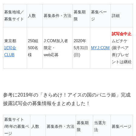
募集地域／
募集期
募集ペー
人数
募集条件・方法
詳細
募集サイト
限
ジ
試写会中止
東京都
250組
J:COM加入者
2020年
ムビチケ
試写会
500名
限定・
5月31日
MYJ:COM
(親子ペア
CLUB
様
web応募
(日)
券)プレゼ
ントは継続
参考に2019年の「きらめけ！アイスの国のバニラ姫」完成
披露試写会の募集情報をまとめました！
募集サイト
募集期
当選方
/昨年の募集ペ
人数
募集条件・方法
募集ページ
限
法
ージ