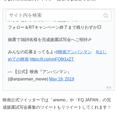
🌈プレゼントキャンペーン開催中！🌈
フォロー＆RTキャンペーン終了まで残りわずか💥
抽選で3組9名様を完成披露試写会へご招待🎉
みんなの応募まってるよ♪
#映画アンパンマン
#はじ
めての映画
https://t.co/nmFQ8t1xZT
— 【公式】映画『アンパンマン』
(@anpanman_movie)
May 19, 2019
映画公式ツイッターでは「anemo」や「FQ JAPAN」の完
成披露試写会募集のツイートもリツイートしてくれます！