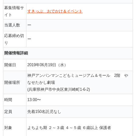
募集情報サ
すきっぷ おでかけ＆イベント
イト
当選人数
ー
応募締め切
ー
り
開催情報詳細
開催日
2019年06月19日（水）
神戸アンパンマンこどもミュージアム＆モール 2階 や
開催場所
なせたかし劇場
(兵庫県神戸市中央区東川崎町1-6-2)
時間
13:00〜
定員
先着150名託児なし
対象
よちよち期 ２～３歳 ４～５歳 ６歳以上 保護者