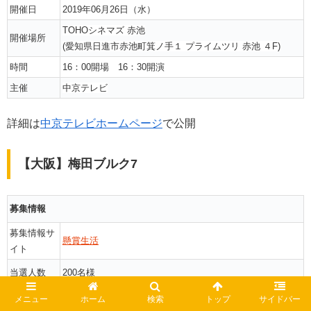
開催日
2019年06月26日（水）
TOHOシネマズ 赤池
開催場所
(愛知県日進市赤池町箕ノ手１ プライムツリ 赤池 ４F)
時間
16：00開場 16：30開演
主催
中京テレビ
詳細は
中京テレビホームページ
で公開
【大阪】梅田ブルク7
募集情報
募集情報サ
懸賞生活
イト
当選人数
200名様
応募締め切
メニュー
ホーム
検索
トップ
サイドバー
情報なし