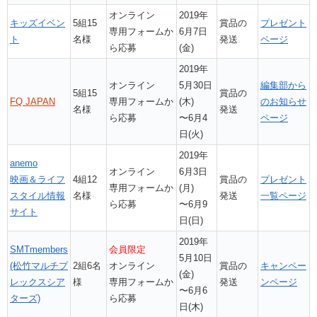
オンライン
2019年
キッズイベン
5組15
賞品の
プレゼント
専用フォームか
6月7日
ト
名様
発送
ページ
ら応募
(金)
2019年
オンライン
5月30日
編集部から
5組15
賞品の
FQ JAPAN
専用フォームか
(木)
のお知らせ
名様
発送
ら応募
〜6月4
ページ
日(火)
2019年
anemo
オンライン
6月3日
映画＆ライフ
4組12
賞品の
プレゼント
専用フォームか
(月)
スタイル情報
名様
発送
一覧ページ
ら応募
〜6月9
サイト
日(日)
2019年
SMTmembers
会員限定
5月10日
(松竹マルチプ
2組6名
オンライン
賞品の
キャンペー
(金)
レックスシア
様
専用フォームか
発送
ンページ
〜6月6
ターズ)
ら応募
日(木)