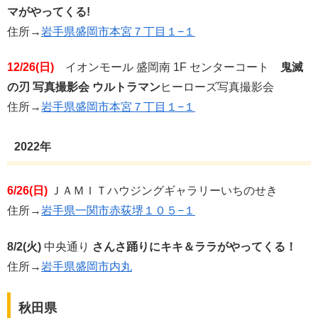
マがやってくる!
住所→
岩手県盛岡市本宮７丁目１−１
12/26(日)
イオンモール 盛岡南 1F センターコート
鬼滅
の刃 写真撮影会
ウルトラマン
ヒーローズ写真撮影会
住所→
岩手県盛岡市本宮７丁目１−１
2022年
6/26(日)
ＪＡＭＩＴハウジングギャラリーいちのせき
住所→
岩手県一関市赤荻堺１０５−１
8/2(火)
中央通り
さんさ踊りにキキ＆ララがやってくる！
住所→
岩手県盛岡市内丸
秋田県