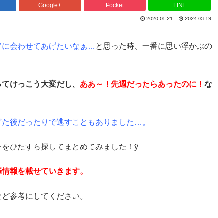
Google+
Pocket
LINE
2020.01.21
2024.03.19
アに会わせてあげたいなぁ…
と思った時、一番に思い浮かぶの
ってけっこう大変だし、
ああ～！先週だったらあったのに！
な
ぎた後だったりで逃すこともありました…。
をひたすら探してまとめてみました！ÿ
催情報を載せていきます。
など参考にしてください。