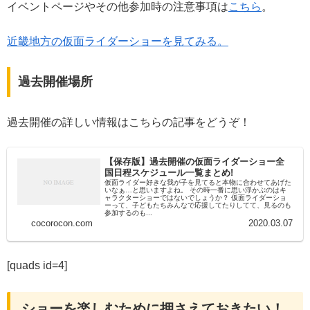
イベントページやその他参加時の注意事項は
こちら
。
近畿地方の仮面ライダーショーを見てみる。
過去開催場所
過去開催の詳しい情報はこちらの記事をどうぞ！
【保存版】過去開催の仮面ライダーショー全
国日程スケジュール一覧まとめ!
仮面ライダー好きな我が子を見てると本物に合わせてあげた
いなぁ…と思いますよね。 その時一番に思い浮かぶのはキ
ャラクターショーではないでしょうか？ 仮面ライダーショ
ーって、子どもたちみんなで応援してたりしてて、見るのも
参加するのも...
cocorocon.com
2020.03.07
[quads id=4]
ショーを楽しむために押さえておきたい！