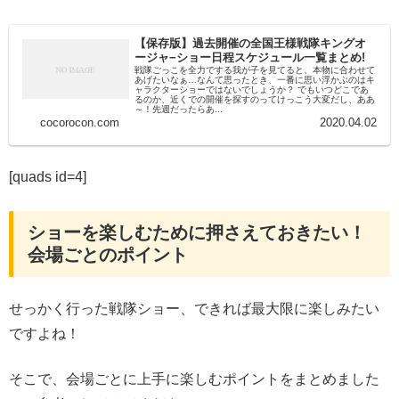
【保存版】過去開催の全国王様戦隊キングオ
ージャ−ショー日程スケジュール一覧まとめ!
戦隊ごっこを全力でする我が子を見てると、本物に合わせて
あげたいなぁ…なんて思ったとき、一番に思い浮かぶのはキ
ャラクターショーではないでしょうか？ でもいつどこであ
るのか、近くでの開催を探すのってけっこう大変だし、ああ
～！先週だったらあ...
cocorocon.com
2020.04.02
[quads id=4]
ショーを楽しむために押さえておきたい！
会場ごとのポイント
せっかく行った戦隊ショー、できれば最大限に楽しみたい
ですよね！
そこで、会場ごとに上手に楽しむポイントをまとめました