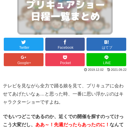
Twitter
Facebook
はてブ
Google+
Pocket
LINE
2019.12.02
2021.09.22
テレビを見ながら全力で踊る娘を見て、プリキュアに会わ
せてあげたいなぁ…と思った時、一番に思い浮かぶのはキ
ャラクターショーですよね。
でもいつどこであるのか、近くでの開催を探すのってけっ
こう大変だし、
ああ～！先週だったらあったのに！
なんて