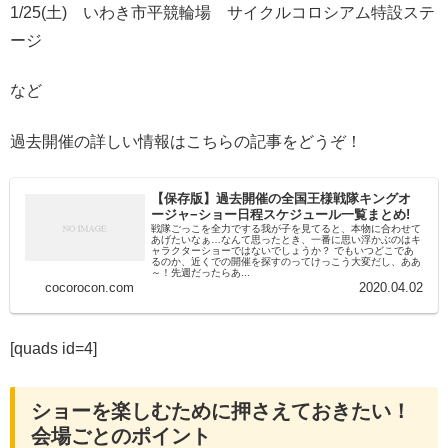
1/25(土) いわき市平競輪場 サイクルコロシアム特設ステ
ージ
など
過去開催の詳しい情報はこちらの記事をどうぞ！
【保存版】過去開催の全国王様戦隊キングオ
ージャ−ショー日程スケジュール一覧まとめ!
戦隊ごっこを全力でする我が子を見てると、本物に合わせて
あげたいなぁ…なんて思ったとき、一番に思い浮かぶのはキ
ャラクターショーではないでしょうか？ でもいつどこであ
るのか、近くでの開催を探すのってけっこう大変だし、ああ
～！先週だったらあ...
cocorocon.com
2020.04.02
[quads id=4]
ショーを楽しむために押さえておきたい！
会場ごとのポイント