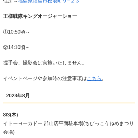
住所→
福島県福島市松浪町９−２３
王様戦隊キングオージャーショー
①10:50頃～
②14:10頃～
握手会、撮影会は実施いたしません。
イベントページや参加時の注意事項は
こちら
。
2023年8月
8/3(木)
イトーヨーカドー 郡山店平面駐車場(ちびっこうねめまつり
会場)