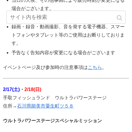
当日の天候、その他事由により販売時刻が変更になる
場合がございます。
近隣の方のご迷惑になる行動はお控えください。
録画・録音・動画撮影、音を発する電子機器、スマー
トフォンやタブレット等のご使用はお断りしておりま
す。
予告なく告知内容が変更になる場合がございます
イベントページ及び参加時の注意事項は
こちら
。
2/17(土)
・
2/18(日)
手取フィッシュランド ウルトラパワーステージ
住所→
石川県能美市粟生町ツ５８
ウルトラパワーステージスペシャルミッション