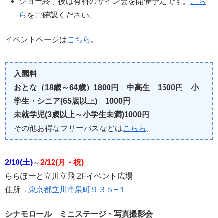
ショー終了後は有料のサイン会を開催予定です。
こち
ら
をご確認ください。
イベントページは
こちら
。
入園料
おとな（18歳～64歳）1800円 中高生 1500円 小
学生・シニア(65歳以上) 1000円
未就学児(3歳以上～小学生未満)1000円
その他お得なフリーパスなどは
こちら
。
2/10(土)
～
2/12(月・祝)
ららぽーと立川立飛 2Fイベント広場
住所→
東京都立川市泉町９３５−１
シナモロール ミニステージ・写真撮影会