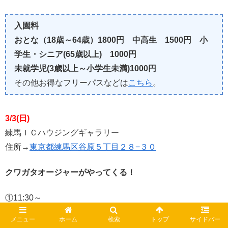
入園料
おとな（18歳～64歳）1800円 中高生 1500円 小
学生・シニア(65歳以上) 1000円
未就学児(3歳以上～小学生未満)1000円
その他お得なフリーパスなどは
こちら
。
3/3(日)
練馬ＩＣハウジングギャラリー
住所→
東京都練馬区谷原５丁目２８−３０
クワガタオージャーがやってくる！
①11:30～
メニュー
ホーム
検索
トップ
サイドバー
②13:30～