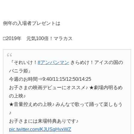
例年の入場者プレゼントは
□2019年 元気100倍！マラカス
『それいけ！
#アンパンマン
きらめけ！アイスの国の
バニラ姫』
今週のお時間⇒9:40/11:15/12:50/14:25
お子さまの映画デビューにオススメ♪ ★劇場内明るめ
の上映♪
★音量控えめの上映♪ みんなで歌って踊って楽しもう
♪
お子さまには来場特典ありです♪
pic.twitter.com/KJUSqHvxWZ