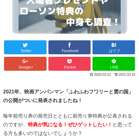
Twitter
Facebook
はてブ
Google+
Pocket
LINE
2020.03.22
2021.03.15
2021年、映画アンパンマン「ふわふわフワリーと雲の国」
の公開がついに発表されましたね！
毎年前売り券の発売日とともに前売り券特典が公表される
のですが、
特典が気になる！ぜひゲットしたい！
と思って
る方も多いのではないでしょうか？