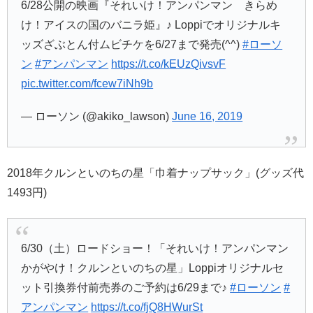
6/28公開の映画『それいけ！アンパンマン きらめ
け！アイスの国のバニラ姫』♪ Loppiでオリジナルキ
ッズざぶとん付ムビチケを6/27まで発売(^^)
#ローソ
ン
#アンパンマン
https://t.co/kEUzQivsvF
pic.twitter.com/fcew7iNh9b
— ローソン (@akiko_lawson)
June 16, 2019
2018年クルンといのちの星「巾着ナップサック」(グッズ代
1493円)
6/30（土）ロードショー！「それいけ！アンパンマン
かがやけ！クルンといのちの星」Loppiオリジナルセ
ット引換券付前売券のご予約は6/29まで♪
#ローソン
#
アンパンマン
https://t.co/fjQ8HWurSt