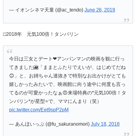
— イオンシネマ天童 (@ac_tendo)
June 26, 2019
□2018年 元気100倍！タンバリン
今日は三女とデート❤アンパンマンの映画を観に行っ
てきました🎦「ままとふたりでえいが、はじめてだね
😊」と、お姉ちゃん達抜きで特別なお出かけがとても
嬉しかったみたいで、映画館に向う途中に何度も言っ
てるのが可愛かったなぁ😍来場特典の*元気100倍！タ
ンバリン*が星型⭐で、ママにんまり（笑）
pic.twitter.com/Eet9spP2pM
— あんほいっぷ (@fu_sakuranomori)
July 18, 2018