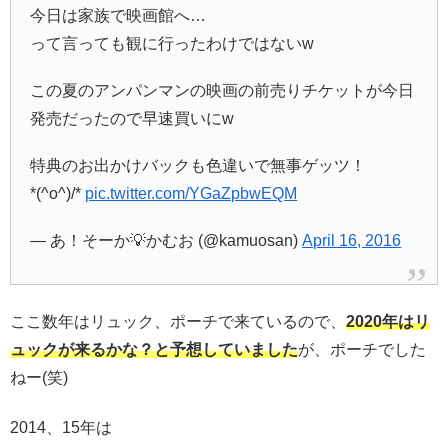
今日は家族で映画館へ…
って言っても観に行ったわけではないw
この夏のアンパンマンの映画の前売りチケットが今日
発売だったので早速買いにw
特典のお出かけバックも色違いで無事ゲッツ！
*(^o^)/*
pic.twitter.com/YGaZpbwEQM
— あ！そーか💡かむお (@kamuosan)
April 16, 2016
ここ数年はリュック、ポーチで来ているので、
2020年はリ
ュックが来るかな？と予想していました
が、ポーチでした
ねー(笑)
2014、15年は