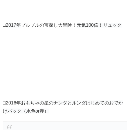
□
2017年
ブルブルの宝探し大冒険！
元気100倍！リュック
□2016年
おもちゃの星のナンダとルンダ
はじめてのおでか
けバック（水色or赤）