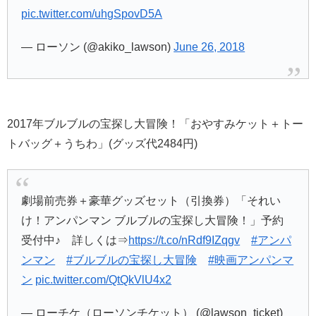
pic.twitter.com/uhgSpovD5A
— ローソン (@akiko_lawson)
June 26, 2018
2017年ブルブルの宝探し大冒険！「おやすみケット＋トー
トバッグ＋うちわ」(グッズ代2484円)
劇場前売券＋豪華グッズセット（引換券）「それい
け！アンパンマン ブルブルの宝探し大冒険！」予約
受付中♪ 詳しくは⇒
https://t.co/nRdf9IZqgv
#アンパ
ンマン
#ブルブルの宝探し大冒険
#映画アンパンマ
ン
pic.twitter.com/QtQkVlU4x2
— ローチケ（ローソンチケット） (@lawson_ticket)