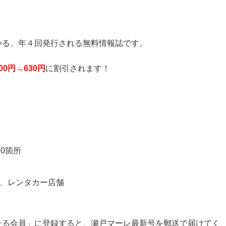
いる、年４回発行される無料情報誌です。
00円→630円
に割引されます！
0箇所
、レンタカー店舗
たる会員」に登録すると、瀬戸マーレ最新号を郵送で届けてく