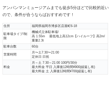
アンパンマンミュージアムまでも徒歩5分ほどで比較的近い
ので、条件が合うならばおすすめです！
住所
福岡県福岡市博多区店屋町6-18
機械式立体駐車場/
駐車場タイプ/制
高 1.55m 最低地上高12cm【ハイルーフ】高2m/
限
重量2.3t
駐車台数
60台
月〜土7:30〜21:00
営業時間
定休日:日祝
月～土 7:30～21:00 100円/30分
料金
最大料金 平日 入庫後12時間¥900(繰返し有)
最大料金 土 入庫後12時間¥700(繰返し有)