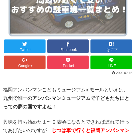
Twitter
Facebook
はてブ
Google+
Pocket
LINE
2020.07.15
福岡アンパンマンこどもミュージアムinモールといえば、
九州で唯一のアンパンマンミュージアムで子どもたちにと
っての夢の国ですよね！
興味を持ち始めた１〜２歳頃になるとできれば連れて行っ
てあげたいのですが、
じつは車で行くと福岡アンパンマン