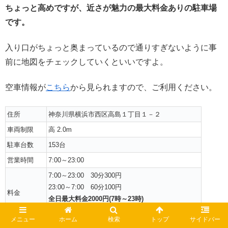
ちょっと高めですが、近さが魅力の最大料金ありの駐車場
です。
入り口がちょっと奥まっているので通りすぎないように事
前に地図をチェックしていくといいですよ。
空車情報が
こちら
から見られますので、ご利用ください。
住所
神奈川県横浜市西区高島１丁目１－２
車両制限
高 2.0m
駐車台数
153台
営業時間
7:00～23:00
7:00～23:00 30分300円
23:00～7:00 60分100円
料金
全日最大料金2000円(7時～23時)
夜間最大料金500円(23時～7時)
メニュー
ホーム
検索
トップ
サイドバー