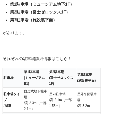
第1駐車場（ミュージアム地下1F）
第2駐車場（富士ゼロックス1F）
第3駐車場（施設裏平面）
があります。
それぞれの駐車場詳細情報はこちら！
第1駐車場
第2駐車場
第3駐車場
駐車場
(ミュージアム
(富士ゼロックス
(施設裏平面)
B1)
1F)
自走式地下駐車
駐車場タイ
屋内駐車場
屋外平面駐車
場
プ
/高 2.1m（一部
場
/高 2.3m（一部
/制限
1.55ｍ）
/高 3.2m
2.1m）