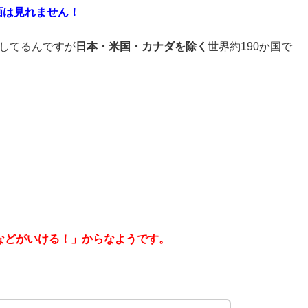
動画は見れません！
配信してるんですが
日本・米国・カナダを除く
世界約190か国で
などがいける！」からなようです。