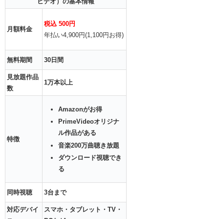
ビデオ）の基本情報
税込 500円
月額料金
年払い4,900円(1,100円お得)
無料期間
30日間
見放題作品
1万本以上
数
Amazonがお得
PrimeVideoオリジナ
ル作品がある
特徴
音楽200万曲聴き放題
ダウンロード視聴でき
る
同時視聴
3台まで
対応デバイ
スマホ・タブレット・TV・