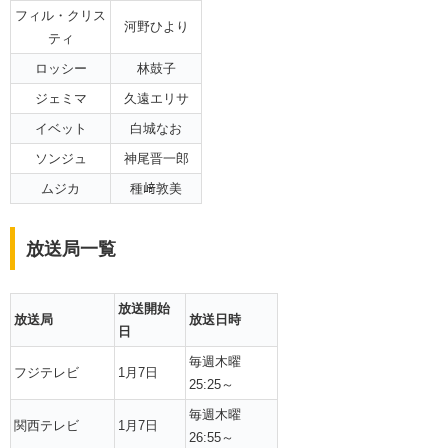
フィル・クリス
河野ひより
ティ
ロッシー
林鼓子
ジェミマ
久遠エリサ
イベット
白城なお
ソンジュ
神尾晋一郎
ムジカ
種﨑敦美
放送局一覧
放送開始
放送局
放送日時
日
毎週木曜
フジテレビ
1月7日
25:25～
毎週木曜
関西テレビ
1月7日
26:55～