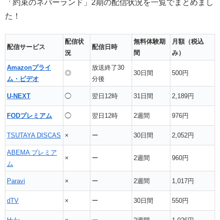
「約束のネバーランド」2期の配信状況を一覧でまとめまし
た！
配信状
無料体験期
月額（税込
配信サービス
配信日時
況
間
み）
Amazonプライ
放送終了30
◎
30日間
500円
ム・ビデオ
分後
U-NEXT
◯
翌日12時
31日間
2,189円
FODプレミアム
◯
翌日12時
2週間
976円
TSUTAYA DISCAS
×
ー
30日間
2,052円
ABEMA プレミア
×
ー
2週間
960円
ム
Paravi
×
ー
2週間
1,017円
dTV
×
ー
30日間
550円