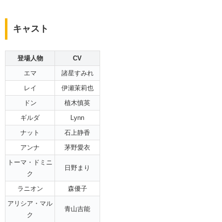
キャスト
登場人物
CV
エマ
諸星すみれ
レイ
伊瀬茉莉也
ドン
植木慎英
ギルダ
Lynn
ナット
石上静香
アンナ
茅野愛衣
トーマ・ドミニ
日野まり
ク
ラニオン
森優子
アリシア・マル
青山吉能
ク