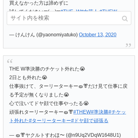
買えなかった方は諦めずに
試してくださいm(__)m
#THE_W
#女芸人
#THEW
pic.twitter.com/5XlX2nK1nI
— けんけん (@yaonomiyatuko)
October 13, 2020
THE W準決勝のチケット外れた😭
2日とも外れた😭
仕事抜けて、ターリーターキー🧽👘だけ見て仕事に戻
る予定が無くなりました😭
心で泣いてドヤ顔で仕事やったる😭
頑張れターリーターキー🧽👘
#THEW
#準決勝
#チケッ
ト外れた
#ターリーターキー
#ドヤ顔で頑張る
— 🧽👘ヤクルトすわほ〜 (@n9Uq2VDqW1648U1)