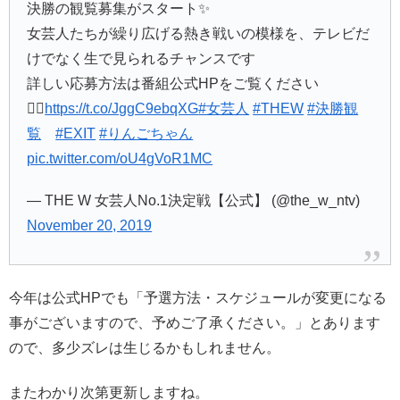
決勝の観覧募集がスタート✨
女芸人たちが繰り広げる熱き戦いの模様を、テレビだ
けでなく生で見られるチャンスです
詳しい応募方法は番組公式HPをご覧ください
💁‍♀️
https://t.co/JggC9ebqXG
#女芸人
#THEW
#決勝観
覧
#EXIT
#りんごちゃん
pic.twitter.com/oU4gVoR1MC
— THE W 女芸人No.1決定戦【公式】 (@the_w_ntv)
November 20, 2019
今年は公式HPでも「予選方法・スケジュールが変更になる
事がございますので、予めご了承ください。」とあります
ので、多少ズレは生じるかもしれません。
またわかり次第更新しますね。