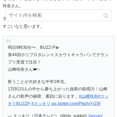
玲奈さん。
子供を信じて引っ張っていっているのは、親として本当に
すごいなと思います。
明日9時30分〜、BUZZ-P💫
第44回ホリプロタレントスカウトキャラバンでグラン
プリ受賞で注目！
山﨑玲奈さん👑✨
歌うことが大好きな中学2年生。
1万9115人の中から勝ち上がった抜群の歌唱力！山﨑
さんの歌声の秘密、素顔に迫ります。
#山﨑玲奈
#スッ
キリBUZZP
#スッキリ
pic.twitter.com/PktzIvYrZW
— スッキリ（日本テレビ） (@ntv_sukkiri)
January