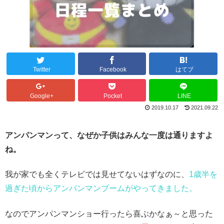
Twitter
Facebook
はてブ
Google+
Pocket
LINE
2019.10.17
2021.09.22
アンパンマンって、なぜか子供はみんな一度は通りますよ
ね。
我が家でも全くテレビでは見せてないはずなのに、
1歳半を
過ぎた頃からアンパンマンブームがやってきました。
なのでアンパンマンショー行ったら喜ぶかなぁ～と思った