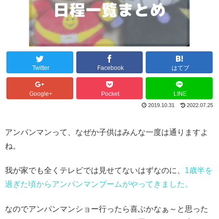
Twitter
Facebook
はてブ
Google+
Pocket
LINE
2019.10.31
2022.07.25
アンパンマンって、なぜか子供はみんな一度は通りますよ
ね。
我が家でも全くテレビでは見せてないはずなのに、
1歳半を
過ぎた頃からアンパンマンブームがやってきました。
なのでアンパンマンショー行ったら喜ぶかなぁ～と思った