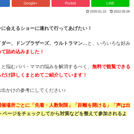
Google+
Pocket
LINE
2020.01.15
2022.05.06
ンに会えるショーに連れて行ってあげたい！
イダー、ドンブラザーズ、ウルトラマン…
と、いろいろな好み
めて詰め込みました！
！
と悩むパパ・ママの悩みを解消するべく、
無料で観覧できる
るだけ詳しくまとめてご紹介しています！
出かけの参考にしてください♪
開催場所ごとに「先着・人数制限」「距離を開ける」「声は出
トページをチェックしてから対策などを整えて参加されるよ