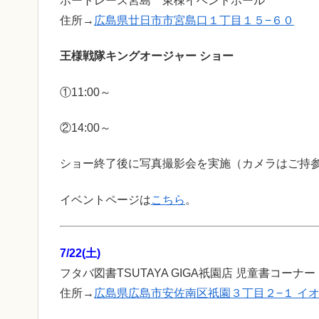
ボートレース宮島 東棟イベントホール
住所→
広島県廿日市市宮島口１丁目１５−６０
王様戦隊キングオージャー ショー
①11:00～
②14:00～
ショー終了後に写真撮影会を実施（カメラはご持
イベントページは
こちら
。
7/22(土)
フタバ図書TSUTAYA GIGA祇園店 児童書コーナー
住所→
広島県広島市安佐南区祇園３丁目２−１ イオ