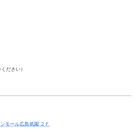
参ください）
ンモール広島祇園 ２Ｆ