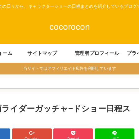
ての日々から、キャラクターショーの日程まとめを紹介しているブログ
cocorocon
ォーム
サイトマップ
管理者プロフィール
プラ
当サイトではアフィリエイト広告を利用しています
仮面ライダーガッチャ−ドショー日程ス
Google+
Pocket
LINE