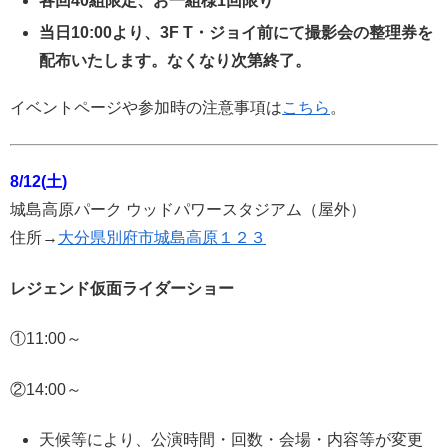
各回40組限定、
お一組様1回限り
当日10:00より、3F T・ジョイ前にて撮影会の整理券を
配布いたします。
なくなり次第終了。
イベントページや参加時の注意事項は
こちら
。
8/12(土)
城島高原パーク ウッドパワースタジアム（屋外）
住所→
大分県別府市城島高原１２３
レジェンド仮面ライダーショー
①11:00～
②14:00～
天候等により、公演時間・回数・会場・内容等が変更