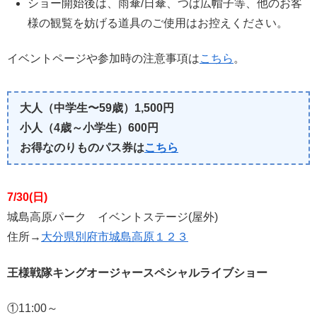
ショー開始後は、雨傘/日傘、つば広帽子等、他のお客
様の観覧を妨げる道具のご使用はお控えください。
イベントページや参加時の注意事項は
こちら
。
大人（中学生〜59歳）1,500円
小人（4歳～小学生）600円
お得なのりものパス券は
こちら
7/30(日)
城島高原パーク イベントステージ(屋外)
住所→
大分県別府市城島高原１２３
王様戦隊キングオージャースペシャルライブショー
①11:00～