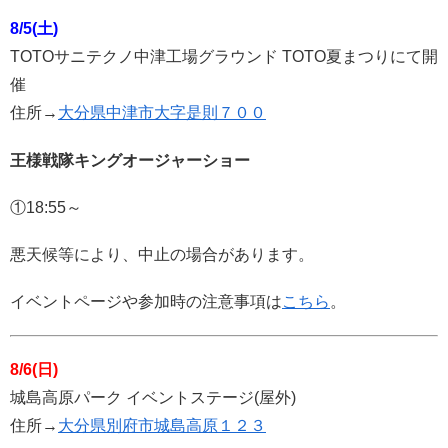
8/5(土)
TOTOサニテクノ中津工場グラウンド TOTO夏まつりにて開
催
住所→
大分県中津市大字是則７００
王様戦隊キングオージャーショー
①18:55～
悪天候等により、中止の場合があります。
イベントページや参加時の注意事項は
こちら
。
8/6(日)
城島高原パーク イベントステージ(屋外)
住所→
大分県別府市城島高原１２３