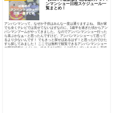
ンマンショー日程スケジュール一
覧まとめ！
アンパンマンって、なぜか子供はみんな一度は通りますよね。 我が家
でも全くテレビでは見せてないはずなのに、1歳半を過ぎた頃からアン
パンマンブームがやってきました。 なのでアンパンマンショー行った
ら喜ぶかなぁ～と思ったんですけど、アンパンマンショーって思って
るより少ないんです！ でもきっと探せばあるはず！と思ったのでひた
すら探してみました！ ここでは無料で観覧できるアンパンマンショー
の開催情報をメインに、できるだけ詳しくご紹介していきます！ 新情
報も入り次第更新していくので、ぜひ週末のお出かけの参考にしてく
ださい♪<br><br><span class="marker"><strong>※現在感染症の影響
で、マスク着用や<span style="color: #ff0000;">イベント中止</span>
などイベントの変更や注意点がある場合があります。イベントページ
を確認してお出かけください！ 住宅展示場は明記されてないものもあ
るのでお問い合わせいただくと確実です。</strong></span>