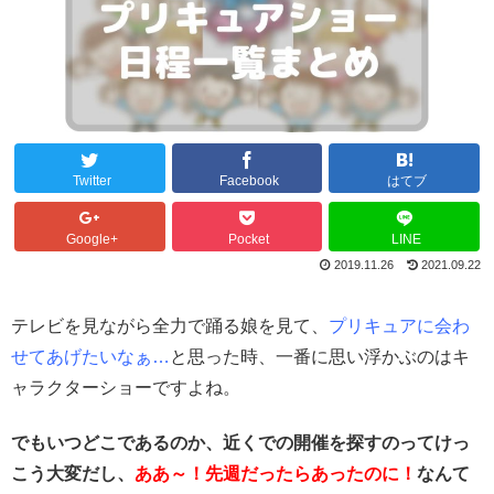
Twitter
Facebook
はてブ
Google+
Pocket
LINE
2019.11.26
2021.09.22
テレビを見ながら全力で踊る娘を見て、
プリキュアに会わ
せてあげたいなぁ…
と思った時、一番に思い浮かぶのはキ
ャラクターショーですよね。
でもいつどこであるのか、近くでの開催を探すのってけっ
こう大変だし、
ああ～！先週だったらあったのに！
なんて