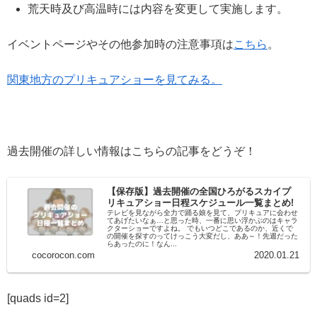
荒天時及び高温時には内容を変更して実施します。
イベントページやその他参加時の注意事項は
こちら
。
関東地方のプリキュアショーを見てみる。
過去開催の詳しい情報はこちらの記事をどうぞ！
【保存版】過去開催の全国ひろがるスカイプ
リキュアショー日程スケジュール一覧まとめ!
テレビを見ながら全力で踊る娘を見て、プリキュアに会わせ
てあげたいなぁ…と思った時、一番に思い浮かぶのはキャラ
クターショーですよね。 でもいつどこであるのか、近くで
の開催を探すのってけっこう大変だし、ああ～！先週だった
らあったのに！なん...
cocorocon.com
2020.01.21
[quads id=2]