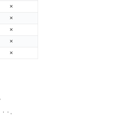
✕
✕
✕
✕
✕
。
・・・。