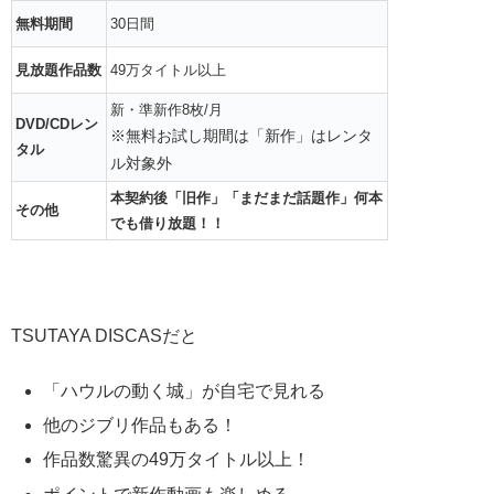
無料期間
30日間
見放題作品数
49万タイトル以上
新・準新作8枚/月
DVD/CDレン
※無料お試し期間は「新作」はレンタ
タル
ル対象外
本契約後「旧作」「まだまだ話題作」何本
その他
でも借り放題！！
TSUTAYA DISCASだと
「ハウルの動く城」が自宅で見れる
他のジブリ作品もある！
作品数驚異の49万タイトル以上！