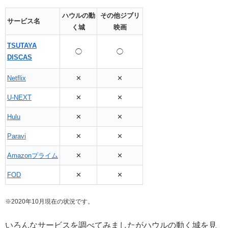
ハウルの動
その他ジブリ
サービス名
く城
映画
TSUTAYA
◯
◯
DISCAS
Netflix
✕
✕
U-NEXT
✕
✕
Hulu
✕
✕
Paravi
✕
✕
Amazonプライム
✕
✕
FOD
✕
✕
※2020年10月現在の状況です。
いろんなサービスを調べてみましたがハウルの動く城を見