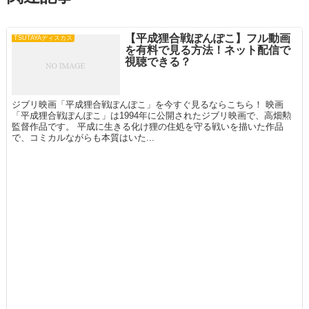
【平成狸合戦ぽんぽこ】フル動画
TSUTAYAディスカス
を有料で見る方法！ネット配信で
視聴できる？
ジブリ映画「平成狸合戦ぽんぽこ」を今すぐ見るならこちら！ 映画
「平成狸合戦ぽんぽこ」は1994年に公開されたジブリ映画で、高畑勲
監督作品です。 平成に生きる化け狸の住処を守る戦いを描いた作品
で、コミカルながらも本質はいた...