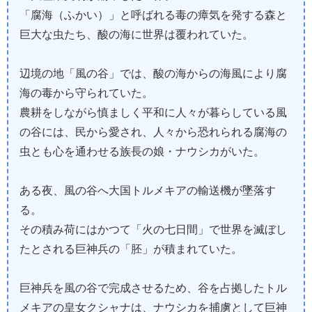
「腐海（ふかい）」と呼ばれる毒の瘴気を発する森と
巨大な虫たち、酸の海に世界は覆われていた。
辺境の地「風の谷」では、酸の海からの海風により腐
海の毒から守られていた。
農耕をしながら慎ましく平和に人々が暮らしている風
の谷には、民から愛され、人々から恐れられる腐海の
虫とも心を通わせる族長の娘・ナウシカがいた。
ある夜、風の谷へ大国トルメキアの輸送機が墜落す
る。
その積み荷にはかつて「火の七日間」で世界を滅ぼし
たとされる巨神兵の「胚」が積まれていた。
巨神兵を風の谷で完成させるため、谷を占拠したトル
メキアの皇女クシャナは、ナウシカを捕虜として巨神