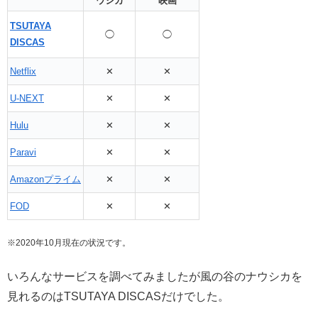
ウシカ
映画
TSUTAYA
◯
◯
DISCAS
Netflix
✕
✕
U-NEXT
✕
✕
Hulu
✕
✕
Paravi
✕
✕
Amazonプライム
✕
✕
FOD
✕
✕
※2020年10月現在の状況です。
いろんなサービスを調べてみましたが風の谷のナウシカを
見れるのはTSUTAYA DISCASだけでした。