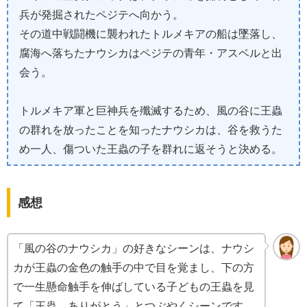
兵が発掘されたペジテへ向かう。
その道中戦闘機に襲われたトルメキアの船は墜落し、
腐海へ落ちたナウシカはペジテの青年・アスベルと出
会う。
トルメキア軍と巨神兵を殲滅するため、風の谷に王蟲
の群れを放ったことを知ったナウシカは、谷を救うた
め一人、傷ついた王蟲の子を群れに返そうと決める。
感想
「風の谷のナウシカ」の好きなシーンは、ナウシ
カが王蟲の金色の触手の中で目を覚まし、下の方
で一生懸命触手を伸ばしている子どもの王蟲を見
て「王蟲、ありがとう」とつぶやくシーンです。