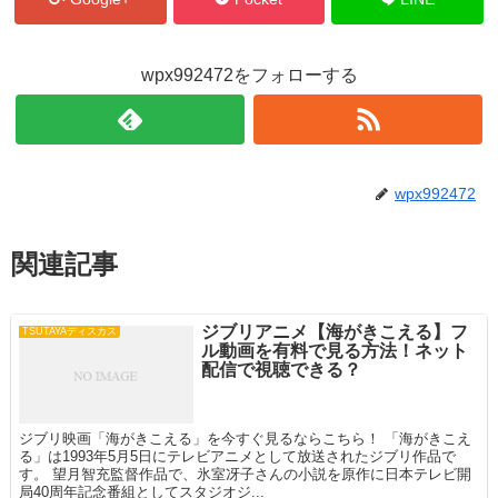
wpx992472をフォローする
wpx992472
関連記事
ジブリアニメ【海がきこえる】フ
TSUTAYAディスカス
ル動画を有料で見る方法！ネット
配信で視聴できる？
ジブリ映画「海がきこえる」を今すぐ見るならこちら！ 「海がきこえ
る」は1993年5月5日にテレビアニメとして放送されたジブリ作品で
す。 望月智充監督作品で、氷室冴子さんの小説を原作に日本テレビ開
局40周年記念番組としてスタジオジ...