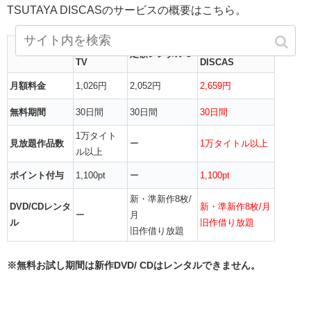
TSUTAYA DISCASのサービスの概要はこちら。
TSUTAYA
TSUTAYA
定額レンタル８
TV
DISCAS
月額料金
1,026円
2,052円
2,659円
無料期間
30日間
30日間
30日間
1万タイト
見放題作品数
ー
1万タイトル以上
ル以上
ポイント付与
1,100pt
ー
1,100pt
新・準新作8枚/
DVD/CDレンタ
新・準新作8枚/月
ー
月
ル
旧作借り放題
旧作借り放題
※無料お試し期間は新作DVD/ CDはレンタルできません。