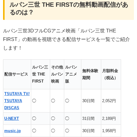
ルパン三世 THE FIRSTの無料動画配信があ
るのは？
ルパン三世3DフルCGアニメ映画「ルパン三世 THE
FIRST」の動画を視聴できる配信サービスを一覧でご紹介
します！
ルパン三
その他
ルパン
無料体験
月額料金
配信サービス
世 THE
ルパン
アニメ
期間
（税込）
FIRST
映画
版
TSUTAYA TV/
TSUTAYA
◯
◯
◯
30日間
2,052円
DISCAS
U-NEXT
◯
◯
◯
31日間
2,189円
music.jp
◯
◯
◯
30日間
1,958円