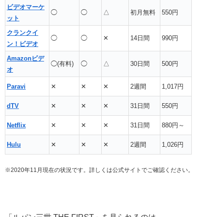
ビデオマーケ
◯
◯
△
初月無料
550円
ット
クランクイ
◯
◯
✕
14日間
990円
ン！ビデオ
Amazonビデ
◯(有料)
◯
△
30日間
500円
オ
Paravi
✕
✕
✕
2週間
1,017円
dTV
✕
✕
✕
31日間
550円
Netflix
✕
✕
✕
31日間
880円～
Hulu
✕
✕
✕
2週間
1,026円
※2020年11月現在の状況です。詳しくは公式サイトでご確認ください。