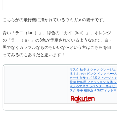
こちらがの飛行機に描かれているウミガメの親子です。
青い「ラニ（lani）」、緑色の「カイ（kai）」、オレンジ
の「ラー（la）」の3色が予定されているようなので、白・
黒でなくカラフルなものもいいな〜という方はこちらを狙
ってみるのもありだと思います！
マスク 秋冬 オシャレ グレージュ 
る おしゃれ ピンク ピンクベージ
カーキ Mサイズ 3枚入 ベージュ 
抗菌 秋冬用 ファッション 立体 
洗えるマスク ラベンダー ネイビ
スク 厚手 在庫あり 3dフィット