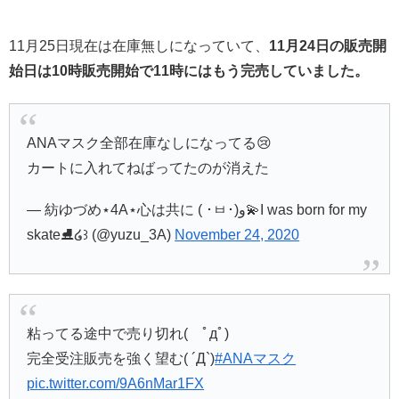
11月25日現在は在庫無しになっていて、
11月24日の販売開
始日は10時販売開始で11時にはもう完売していました。
ANAマスク全部在庫なしになってる😢
カートに入れてねばってたのが消えた
— 紡ゆづめ⋆4A⋆心は共に ( ･ㅂ･)و💫I was born for my
skate⛸️໒꒱ (@yuzu_3A)
November 24, 2020
粘ってる途中で売り切れ( ﾟдﾟ)
完全受注販売を強く望む( ´Д`)
#ANAマスク
pic.twitter.com/9A6nMar1FX