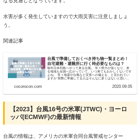
なる見通しとなっています。
水害が多く発生していますので大雨災害に注意しましょ
う。
関連記事
台風で準備しておくべき持ち物一覧まとめ！
自宅避難・避難所に行く時必要なものは？
毎年日本列島へやって来る台風。 年々勢力が強くなり、来
る地域も全国へ広がっていて、いつ来てもおかしくないです
よね。 常々地震や台風など災害への備えを、と言われてい
ますが 実際に準備してる人はそんなに多くはないと思い...
cocorocon.com
2020.09.05
【2023】台風16号の米軍(JTWC)・ヨーロ
ッパ(ECMWF)の最新情報
台風の情報は、アメリカの米軍合同台風警戒センター