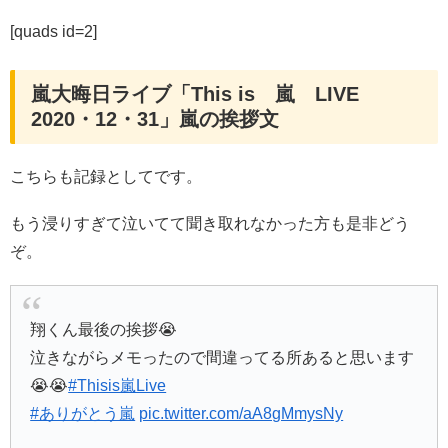
[quads id=2]
嵐大晦日ライブ「This is 嵐 LIVE
2020・12・31」嵐の挨拶文
こちらも記録としてです。
もう浸りすぎて泣いてて聞き取れなかった方も是非どう
ぞ。
翔くん最後の挨拶😭
泣きながらメモったので間違ってる所あると思います
😭😭
#Thisis嵐Live
#ありがとう嵐
pic.twitter.com/aA8gMmysNy