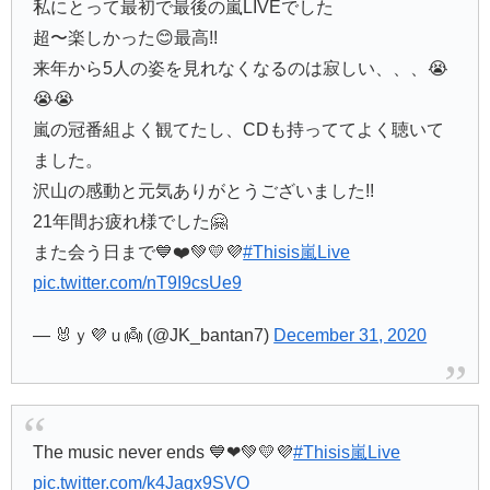
私にとって最初で最後の嵐LIVEでした
超〜楽しかった😊最高!!
来年から5人の姿を見れなくなるのは寂しい、、、😭
😭😭
嵐の冠番組よく観てたし、CDも持っててよく聴いて
ました。
沢山の感動と元気ありがとうございました!!
21年間お疲れ様でした🤗
また会う日まで💙❤️💚💛💜
#Thisis嵐Live
pic.twitter.com/nT9I9csUe9
— 🐰ｙ💜ｕ👼 (@JK_bantan7)
December 31, 2020
The music never ends 💙❤💚💛💜
#Thisis嵐Live
pic.twitter.com/k4Jagx9SVO