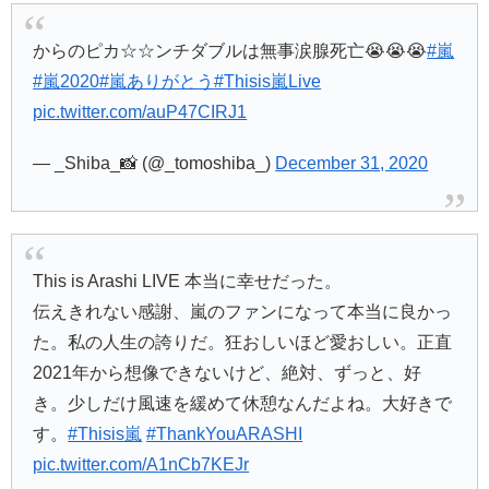
からのピカ☆☆ンチダブルは無事涙腺死亡😭😭😭
#嵐
#嵐2020
#嵐ありがとう
#Thisis嵐Live
pic.twitter.com/auP47CIRJ1
— _Shiba_📸 (@_tomoshiba_)
December 31, 2020
This is Arashi LIVE 本当に幸せだった。
伝えきれない感謝、嵐のファンになって本当に良かっ
た。私の人生の誇りだ。狂おしいほど愛おしい。正直
2021年から想像できないけど、絶対、ずっと、好
き。少しだけ風速を緩めて休憩なんだよね。大好きで
す。
#Thisis嵐
#ThankYouARASHI
pic.twitter.com/A1nCb7KEJr