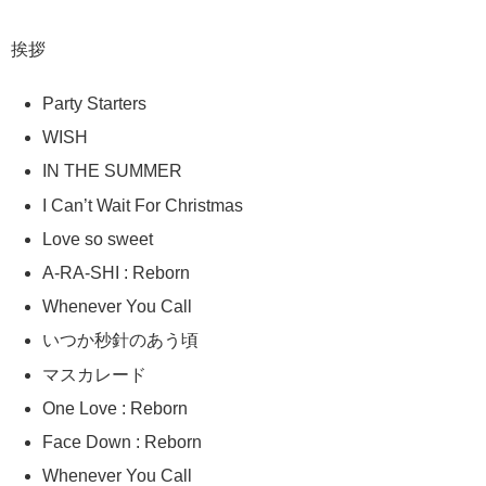
挨拶
Party Starters
WISH
IN THE SUMMER
I Can’t Wait For Christmas
Love so sweet
A-RA-SHI : Reborn
Whenever You Call
いつか秒針のあう頃
マスカレード
One Love : Reborn
Face Down : Reborn
Whenever You Call