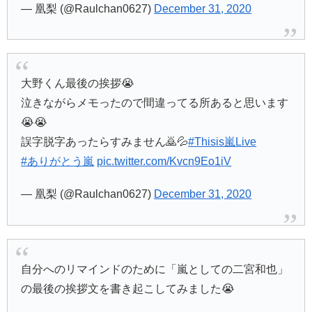
— 凰梨 (@Raulchan0627)
December 31, 2020
大野くん最後の挨拶😭
泣きながらメモったので間違ってる所あると思います
😭😭
誤字脱字あったらすみません🙇💦
#Thisis嵐Live
#ありがとう嵐
pic.twitter.com/Kvcn9Eo1iV
— 凰梨 (@Raulchan0627)
December 31, 2020
自分へのリマインドのために「嵐としての二宮和也」
の最後の挨拶文を書き起こしてみました😭