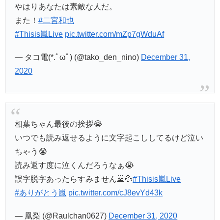
やはりあなたは素敵な人だ。
また！
#二宮和也
#Thisis嵐Live
pic.twitter.com/mZp7gWduAf
— タコ電(*.ﾟωﾟ) (@tako_den_nino)
December 31,
2020
相葉ちゃん最後の挨拶😭
いつでも読み返せるように文字起こししてるけど泣い
ちゃう😭
読み返す度に泣くんだろうなぁ😭
誤字脱字あったらすみません🙇💦
#Thisis嵐Live
#ありがとう嵐
pic.twitter.com/cJ8evYd43k
— 凰梨 (@Raulchan0627)
December 31, 2020