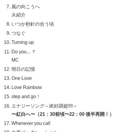
風の向こうへ
Jr.紹介
いつか秒針の合う頃
つなぐ
Turning up
Do you…？
MC
明日の記憶
One Love
Love Rainbow
step and go！
エナジーソング～絶好調超!!!!～
〜紅白へ〜（21：30前頃〜22：00 後半再開！）
Whenever you call