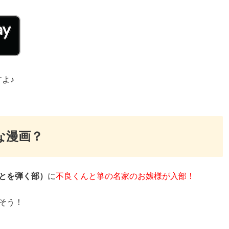
よ♪
な漫画？
とを弾く部）
に
不良くんと箏の名家のお嬢様が入部！
そう！