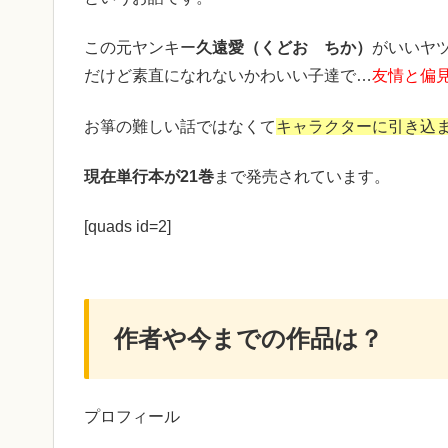
この元ヤンキー
久遠愛（くどお ちか）
がいいヤ
だけど素直になれないかわいい子達で…
友情と偏
お箏の難しい話ではなくて
キャラクターに引き込
現在単行本が21巻
まで発売されています。
[quads id=2]
作者や今までの作品は？
プロフィール