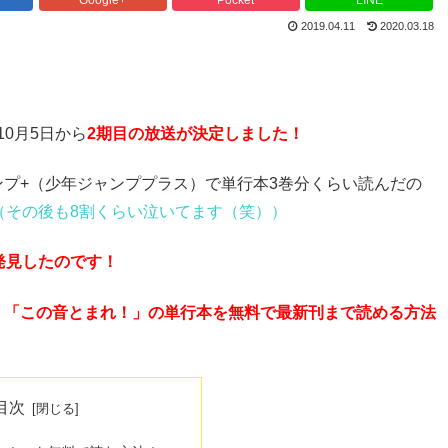
2019.04.11
2020.03.18
」
10月5日から
2期目の放送が決定しました！
プ+（少年ジャンププラス）で単行本3巻分くらい読んだの
（その後も8割くらい泣いてます（笑））
発見したのです！
、
「この音とまれ！」の単行本を無料で最新刊まで読める方法
目次