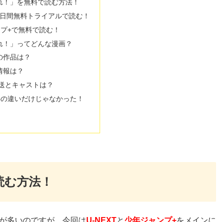
れ！」を無料で読む方法！
T31日間無料トライアルで読む！
プ+で無料で読む！
れ！」ってどんな漫画？
の作品は？
情報は？
放送とキャストは？
字の違いだけじゃなかった！
読む方法！
が多いのですが、今回は
U-NEXT
と
少年ジャンプ+
をメインに