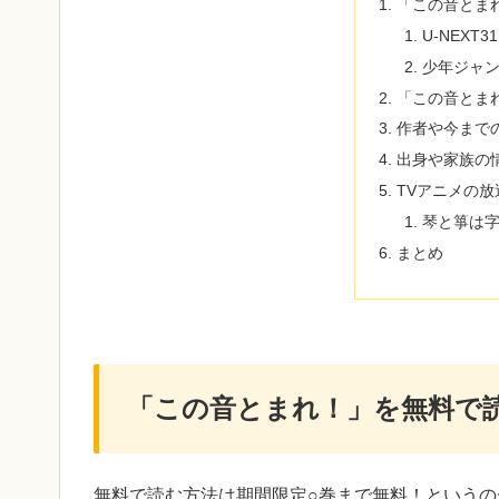
「この音とま
U-NEX
少年ジャン
「この音とま
作者や今まで
出身や家族の
TVアニメの
琴と箏は
まとめ
「この音とまれ！」を無料で
無料で読む方法は期間限定○巻まで無料！というの