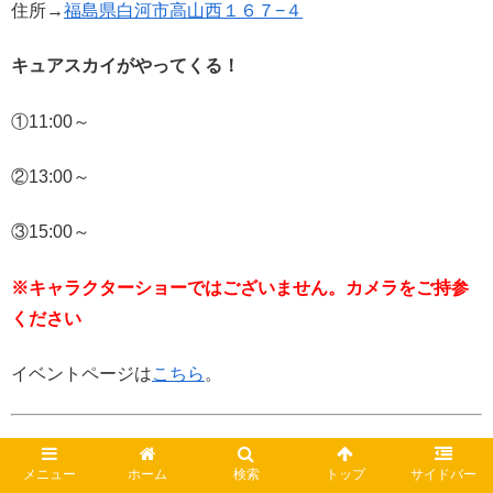
住所→
福島県白河市高山西１６７−４
キュアスカイがやってくる！
①11:00～
②13:00～
③15:00～
※キャラクターショーではございません。カメラをご持参
ください
イベントページは
こちら
。
3/10(日)
メニュー
ホーム
検索
トップ
サイドバー
福島テレビハウジングプラザ あいづ