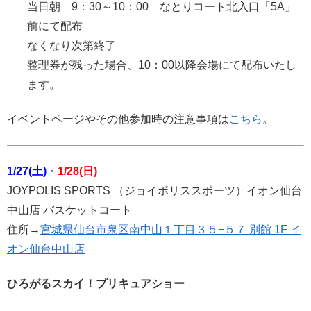
当日朝 9：30～10：00 なとりコート北入口「5A」
前にて配布
なくなり次第終了
整理券が残った場合、10：00以降会場にて配布いたし
ます。
イベントページやその他参加時の注意事項は
こちら
。
1/27(土)
・
1/28(日)
JOYPOLIS SPORTS （ジョイポリススポーツ）イオン仙台
中山店 バスケットコート
住所→
宮城県仙台市泉区南中山１丁目３５−５７ 別館 1F イ
オン仙台中山店
ひろがるスカイ！プリキュアショー