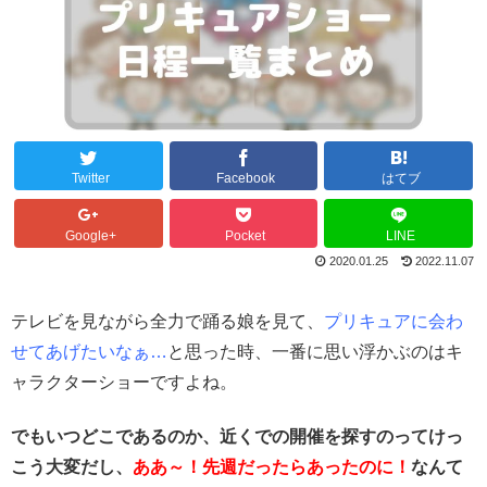
Twitter
Facebook
はてブ
Google+
Pocket
LINE
2020.01.25
2022.11.07
テレビを見ながら全力で踊る娘を見て、
プリキュアに会わ
せてあげたいなぁ…
と思った時、一番に思い浮かぶのはキ
ャラクターショーですよね。
でもいつどこであるのか、近くでの開催を探すのってけっ
こう大変だし、
ああ～！先週だったらあったのに！
なんて