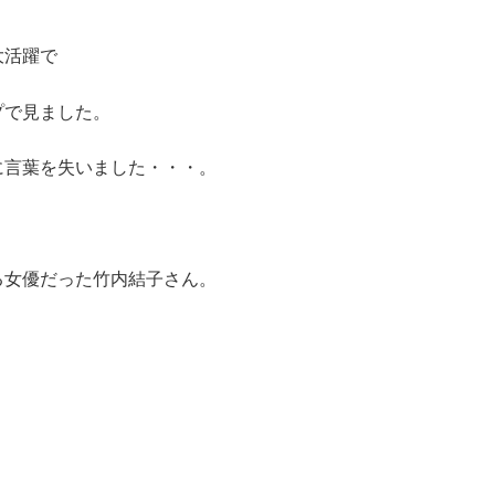
大活躍で
プで見ました。
に言葉を失いました・・・。
る女優だった竹内結子さん。