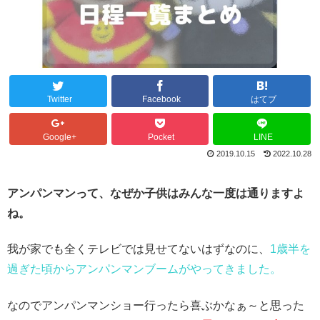
Twitter
Facebook
はてブ
Google+
Pocket
LINE
2019.10.15
2022.10.28
アンパンマンって、なぜか子供はみんな一度は通りますよ
ね。
我が家でも全くテレビでは見せてないはずなのに、
1歳半を
過ぎた頃からアンパンマンブームがやってきました。
なのでアンパンマンショー行ったら喜ぶかなぁ～と思った