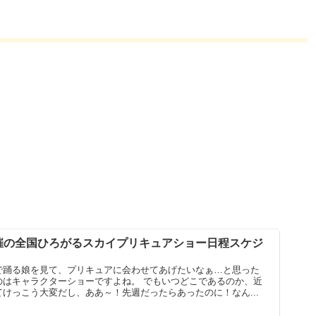
催の全国ひろがるスカイプリキュアショー日程スケジ
で踊る娘を見て、プリキュアに会わせてあげたいなぁ…と思った
のはキャラクターショーですよね。 でもいつどこであるのか、近
けっこう大変だし、ああ～！先週だったらあったのに！なん...