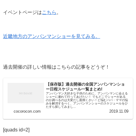
イベントページは
こちら
。
近畿地方のアンパンマンショーを見てみる。
過去開催の詳しい情報はこちらの記事をどうぞ！
【保存版】過去開催の全国アンパンマンショ
ー日程スケジュール一覧まとめ!
アンパンマン大好きな子供のために、アンパンマンに会える
ショーに連れて行ってあげたい！ でもどこでショーがある
のか調べるのは大変だし面倒くさい！と悩むパパ・ママの悩
みを解消するべく、アンパンマンショーのスケジュールをひ
たすら探してみまし...
cocorocon.com
2019.11.09
[quads id=2]