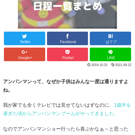
Twitter
Facebook
はてブ
Google+
Pocket
LINE
2019.10.31
2021.09.22
アンパンマンって、なぜか子供はみんな一度は通りますよ
ね。
我が家でも全くテレビでは見せてないはずなのに、
1歳半を
過ぎた頃からアンパンマンブームがやってきました。
なのでアンパンマンショー行ったら喜ぶかなぁ～と思った