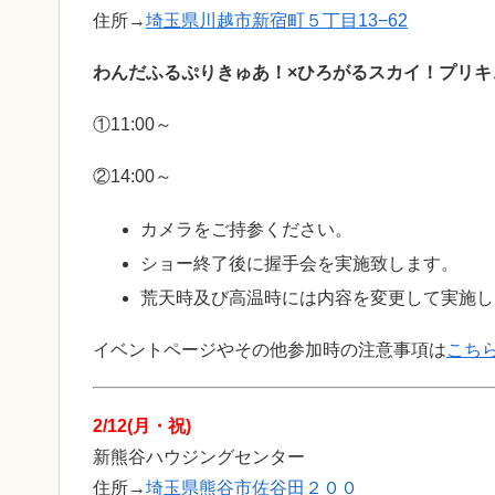
住所→
埼玉県川越市新宿町５丁目13−62
わんだふるぷりきゅあ！×ひろがるスカイ！プリキ
①11:00～
②14:00～
カメラをご持参ください。
ショー終了後に握手会を実施致します。
荒天時及び高温時には内容を変更して実施し
イベントページやその他参加時の注意事項は
こち
2/12(月・祝)
新熊谷ハウジングセンター
住所→
埼玉県熊谷市佐谷田２００