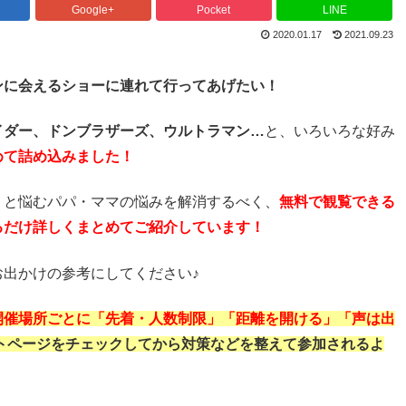
Google+
Pocket
LINE
2020.01.17
2021.09.23
ンに会えるショーに連れて行ってあげたい！
イダー、ドンブラザーズ、ウルトラマン…
と、いろいろな好み
めて詰め込みました！
！
と悩むパパ・ママの悩みを解消するべく、
無料で観覧できる
るだけ詳しくまとめてご紹介しています！
出かけの参考にしてください♪
開催場所ごとに「先着・人数制限」「距離を開ける」「声は出
トページをチェックしてから対策などを整えて参加されるよ