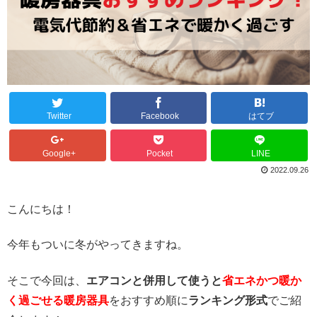
Twitter
Facebook
はてブ
Google+
Pocket
LINE
2022.09.26
こんにちは！
今年もついに冬がやってきますね。
そこで今回は、
エアコンと併用して使うと
省エネかつ暖か
く過ごせる暖房器具
をおすすめ順に
ランキング形式
でご紹