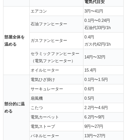
電気代目安
エアコン
3円〜41円
0.1円〜0.24円
石油ファンヒーター
石油代33円/1h
部屋全体を
0.4円
ガスファンヒーター
温める
ガス代42円/1h
セラミックファンヒーター
14円〜32円
（電気ファンヒーター）
オイルヒーター
15.4円
電気ひざ掛け
0.1円〜1.5円
サーキュレーター
0.6円
扇風機
0.5円
部分的に温
こたつ
2.2円〜4.6円
める
電気カーペット
6.2円〜9円
電気ストーブ
9円〜27円
パネルヒーター
13円〜27円