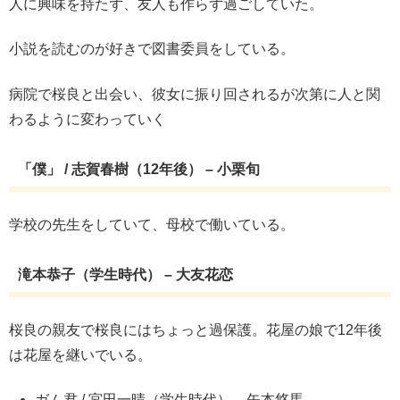
人に興味を持たず、友人も作らず過ごしていた。
小説を読むのが好きで図書委員をしている。
病院で桜良と出会い、彼女に振り回されるが次第に人と関
わるように変わっていく
「僕」 / 志賀春樹（12年後） – 小栗旬
学校の先生をしていて、母校で働いている。
滝本恭子（学生時代） – 大友花恋
桜良の親友で桜良にはちょっと過保護。花屋の娘で12年後
は花屋を継いでいる。
ガム君 / 宮田一晴（学生時代） – 矢本悠馬