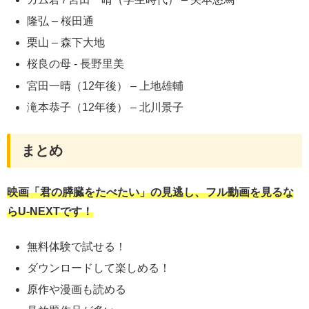
隆弘 – 桜田通
栗山 – 森下大地
桜良の母 ‐ 長野里美
宮田一晴（12年後） – 上地雄輔
滝本恭子（12年後） – 北川景子
まとめ
映画「君の膵臓をたべたい」の見逃し、フル動画を見るな
らU-NEXTです！
無料体験で試せる！
ダウンロードして楽しめる！
原作や漫画も読める