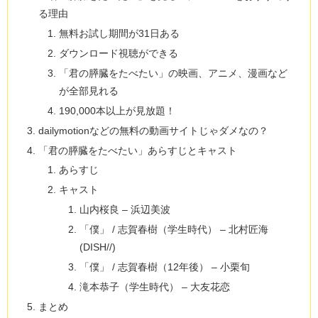
る理由
無料お試し期間が31日ある
ダウンロード視聴ができる
「君の膵臓をたべたい」の映画、アニメ、漫画など
が全部見れる
190,000本以上が⾒放題！
dailymotionなどの無料の動画サイトじゃダメなの？
「君の膵臓をたべたい」あらすじとキャスト
あらすじ
キャスト
山内桜良 – 浜辺美波
「僕」 / 志賀春樹（学生時代） – 北村匠海
(DISH//)
「僕」 / 志賀春樹（12年後） – 小栗旬
滝本恭子（学生時代） – 大友花恋
まとめ