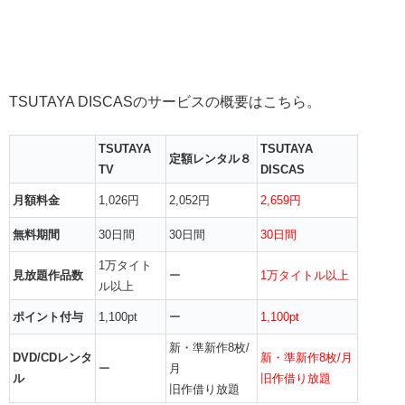
TSUTAYA DISCASのサービスの概要はこちら。
TSUTAYA
TSUTAYA
定額レンタル８
TV
DISCAS
月額料金
1,026円
2,052円
2,659円
無料期間
30日間
30日間
30日間
1万タイト
見放題作品数
ー
1万タイトル以上
ル以上
ポイント付与
1,100pt
ー
1,100pt
新・準新作8枚/
DVD/CDレンタ
新・準新作8枚/月
ー
月
ル
旧作借り放題
旧作借り放題