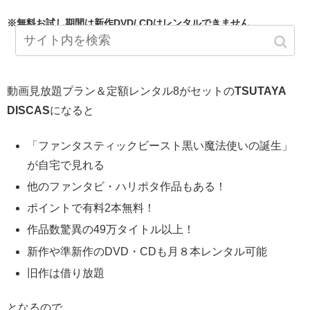
※無料お試し期間は新作DVD/ CDはレンタルできません。
動画見放題プラン＆定額レンタル8がセットの
TSUTAYA
DISCAS
になると
「ファンタスティックビースト黒い魔法使いの誕生」
が自宅で見れる
他のファンタビ・ハリポタ作品もある！
ポイントで有料2本無料！
作品数驚異の49万タイトル以上！
新作や準新作のDVD・CDも月８本レンタル可能
旧作は借り放題
となるので