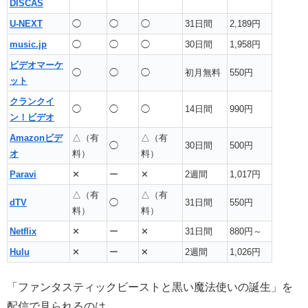
DISCAS
U-NEXT
◯
◯
◯
31日間
2,189円
music.jp
◯
◯
◯
30日間
1,958円
ビデオマーケ
◯
◯
◯
初月無料
550円
ット
クランクイ
◯
◯
◯
14日間
990円
ン！ビデオ
Amazonビデ
△（有
△（有
◯
30日間
500円
オ
料）
料）
Paravi
✕
ー
✕
2週間
1,017円
△（有
△（有
dTV
◯
31日間
550円
料）
料）
Netflix
✕
ー
✕
31日間
880円～
Hulu
✕
ー
✕
2週間
1,026円
「ファンタスティックビーストと黒い魔法使いの誕生」を
配信で見られるのは