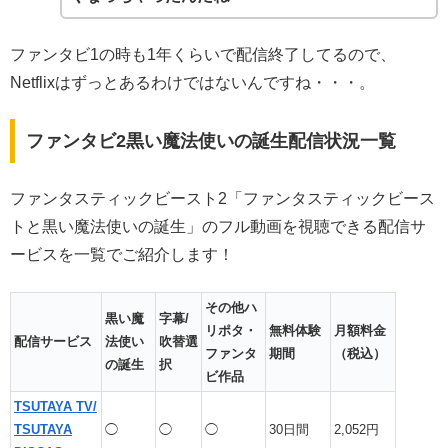
ファンタビ1の時も1年くらいで配信終了してるので、
Netflixはずっとあるわけではないんですね・・・。
ファンタビ2黒い魔法使いの誕生配信状況一覧
ファンタスティックビースト2「ファンタスティックビース
トと黒い魔法使いの誕生」のフル動画を視聴できる配信サ
ービスを一覧でご紹介します！
その他ハ
黒い魔
字幕/
リポタ・
無料体験
月額料金
配信サービス
法使い
吹替選
ファンタ
期間
（税込）
の誕生
択
ビ作品
TSUTAYA TV/
TSUTAYA
◯
◯
◯
30日間
2,052円