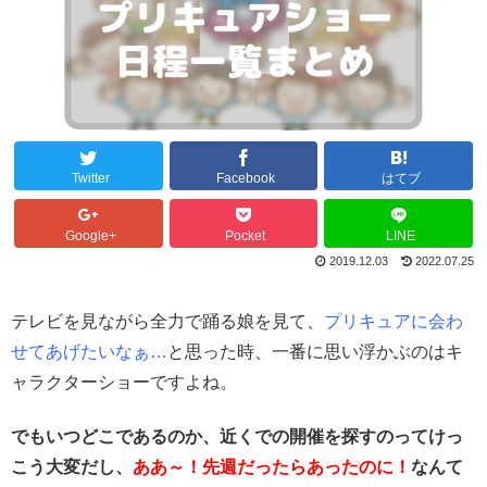
Twitter
Facebook
はてブ
Google+
Pocket
LINE
2019.12.03
2022.07.25
テレビを見ながら全力で踊る娘を見て、
プリキュアに会わ
せてあげたいなぁ…
と思った時、一番に思い浮かぶのはキ
ャラクターショーですよね。
でもいつどこであるのか、近くでの開催を探すのってけっ
こう大変だし、
ああ～！先週だったらあったのに！
なんて