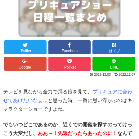
Twitter
Facebook
はてブ
Google+
Pocket
LINE
2019.12.03
2022.11.07
テレビを見ながら全力で踊る娘を見て、
プリキュアに会わ
せてあげたいなぁ…
と思った時、一番に思い浮かぶのはキ
ャラクターショーですよね。
でもいつどこであるのか、近くでの開催を探すのってけっ
こう大変だし、
ああ～！先週だったらあったのに！
なんて