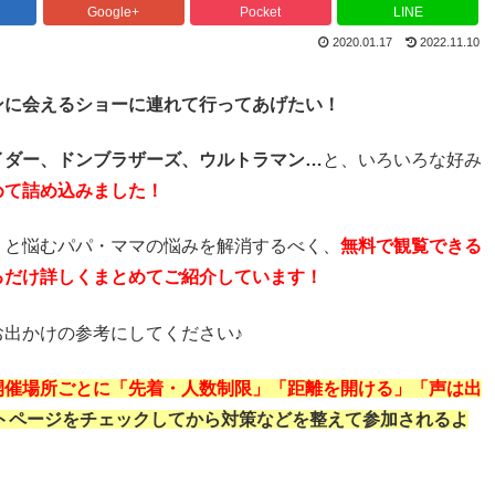
Google+
Pocket
LINE
2020.01.17
2022.11.10
ンに会えるショーに連れて行ってあげたい！
イダー、ドンブラザーズ、ウルトラマン…
と、いろいろな好み
めて詰め込みました！
！
と悩むパパ・ママの悩みを解消するべく、
無料で観覧できる
るだけ詳しくまとめてご紹介しています！
出かけの参考にしてください♪
開催場所ごとに「先着・人数制限」「距離を開ける」「声は出
トページをチェックしてから対策などを整えて参加されるよ