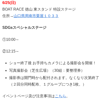
6/25(日)
BOAT RACE 徳山 東スタンド 特設ステージ
住所→
山口県周南市栗屋１０３３
SDGsスペシャルステージ
①10:00～
②12:15～
ショー終了後 お手持ちカメラによる撮影会を開催！
写真撮影会（芝生広場）（30組：要整理券）
撮影券は開門時から配付されます。なくなり次第終了
（２回分同時配布、１グループにつき1枚。）
イベントページ及び注意事項は
こちら
。