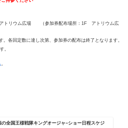
をご持参ください
 アトリウム広場 （参加券配布場所：1F アトリウム広
します。各回定数に達し次第、参加券の配布は終了となります。
す。
ら
。
催の全国王様戦隊キングオージャ−ショー日程スケジ