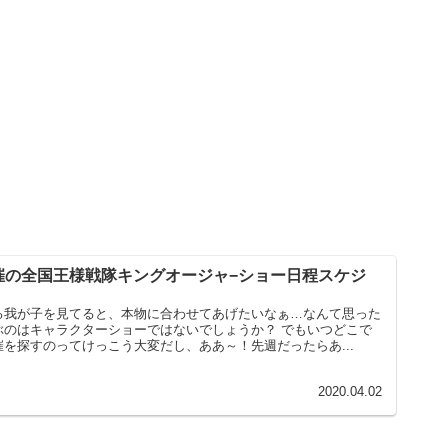
催の全国王様戦隊キングオージャ−ショー日程スケジ
る我が子を見てると、本物に合わせてあげたいなぁ…なんて思った
ぶのはキャラクターショーではないでしょうか？ でもいつどこで
を探すのってけっこう大変だし、ああ～！先週だったらあ...
2020.04.02